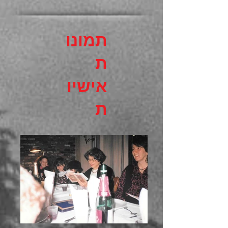
תמונו
ת
אישיו
ת